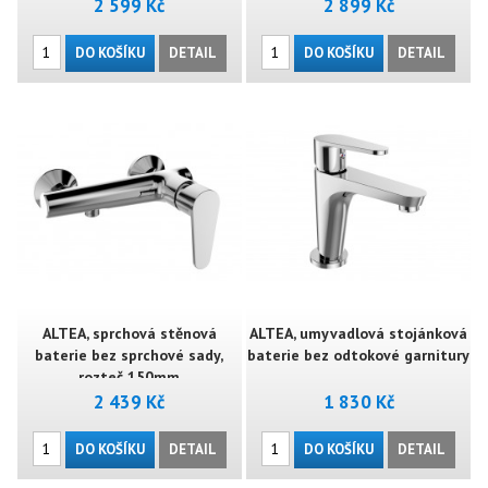
2 599 Kč
2 899 Kč
DO KOŠÍKU
DETAIL
DO KOŠÍKU
DETAIL
ALTEA, sprchová stěnová
ALTEA, umyvadlová stojánková
baterie bez sprchové sady,
baterie bez odtokové garnitury
rozteč 150mm
2 439 Kč
1 830 Kč
DO KOŠÍKU
DETAIL
DO KOŠÍKU
DETAIL