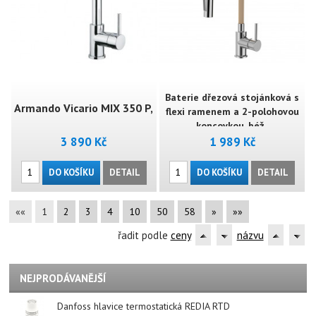
Baterie dřezová stojánková s
Armando Vicario MIX 350 P,
flexi ramenem a 2-polohovou
koncovkou, béž..
3 890 Kč
1 989 Kč
chrom
DO KOŠÍKU
DETAIL
DO KOŠÍKU
DETAIL
««
1
2
3
4
10
50
58
»
»»
řadit podle
ceny
názvu
NEJPRODÁVANĚJŠÍ
Danfoss hlavice termostatická REDIA RTD