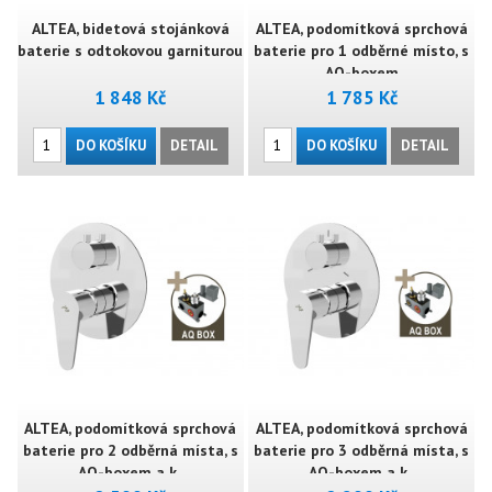
ALTEA, bidetová stojánková
ALTEA, podomítková sprchová
baterie s odtokovou garniturou
baterie pro 1 odběrné místo, s
AQ-boxem
1 848 Kč
1 785 Kč
DO KOŠÍKU
DETAIL
DO KOŠÍKU
DETAIL
ALTEA, podomítková sprchová
ALTEA, podomítková sprchová
baterie pro 2 odběrná místa, s
baterie pro 3 odběrná místa, s
AQ-boxem a k..
AQ-boxem a k..