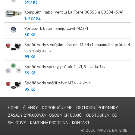
399 Kč
Kompletní náboj ventilu La Torre 00555 a 00594 -3/4"
1 487 Kč
Perlátor k baterii vnější závit M22/1
30 Kč
Spořič vody s vnějším závitem M 24x1, maximální průtok 4
litry vody za ...
95 Kč
Spořič vody sprchy, průtok 4l, 7l, 9l, sada 3ks
59 Kč
Spořič vody vnější závit M24 - 4l/min
95 Kč
HOME
ČLÁNKY
DOPORUČUJEME
OBCHODNÍ PODMÍNKY
ZÁSADY ZPRACOVÁNÍ OSOBNÍCH ÚDAJŮ
ODSTOUPENÍ OD
SMLOUVY
KAMENNÁ PRODEJNA
KONTAKT
© 2026 PÁKOVÉ BATERIE