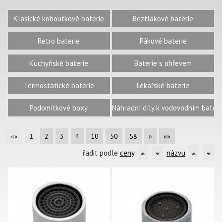
Klasické kohoutkové baterie
Beztlakové baterie
Retro baterie
Pákové baterie
Kuchyňské baterie
Baterie s ohřevem
Termostatické baterie
Lékařské baterie
Podomítkové boxy
Náhradní díly k vodovodním bateri
««
1
2
3
4
10
50
58
»
»»
řadit podle
ceny
názvu