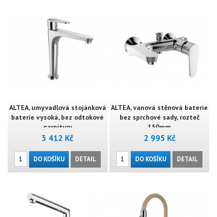
ALTEA, umyvadlová stojánková
ALTEA, vanová stěnová baterie
baterie vysoká, bez odtokové
bez sprchové sady, rozteč
garnitury
150mm
3 412 Kč
2 995 Kč
DO KOŠÍKU
DETAIL
DO KOŠÍKU
DETAIL