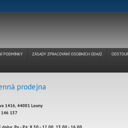
Í PODMÍNKY
ZÁSADY ZPRACOVÁNÍ OSOBNÍCH ÚDAJŮ
ODSTOUP
nná prodejna
a 1416, 44001 Louny
 146 137
 doba: Po - Pá: 8,30 - 12,00 13,00 - 16,00