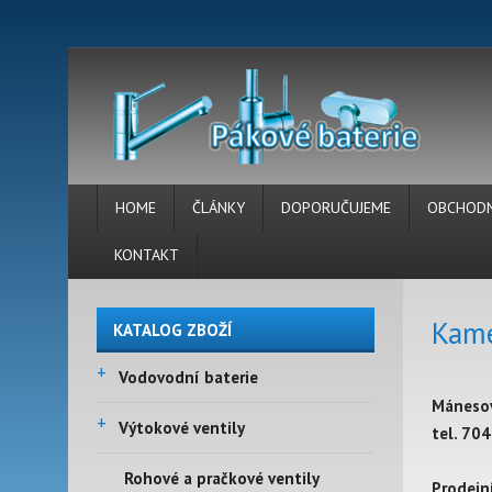
HOME
ČLÁNKY
DOPORUČUJEME
OBCHODN
KONTAKT
Kame
KATALOG ZBOŽÍ
+
Vodovodní baterie
Mánesov
+
Výtokové ventily
tel.
704
Rohové a pračkové ventily
Prodejní