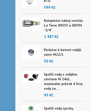
RTD
399 Kč
Kompletní náboj ventilu
La Torre 00555 a 00594
-3/4"
1 487 Kč
Perlátor k baterii vnější
závit M22/1
30 Kč
Spořič vody s vnějším
závitem M 24x1,
maximální průtok 4 litry
vody za ...
95 Kč
Spořič vody sprchy,