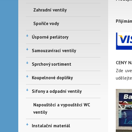
So -
Zahradní ventily
Přijímá
Spořiče vody
+
Úsporné perlátory
+
Samouzavírací ventily
+
CENY N
Sprchový sortiment
Zde uve
+
Koupelnové doplňky
udělejte
+
Sifony a odpadní ventily
Napouštěcí a vypouštěcí WC
ventily
+
Instalační materiál