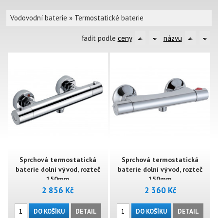
Vodovodní baterie
»
Termostatické baterie
řadit podle
ceny
názvu
Sprchová termostatická
Sprchová termostatická
baterie dolní vývod, rozteč
baterie dolní vývod, rozteč
150mm
150mm
2 856 Kč
2 360 Kč
DO KOŠÍKU
DETAIL
DO KOŠÍKU
DETAIL