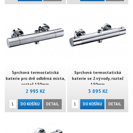
Sprchová termostatická
Sprchová termostatická
baterie pro dvě odběrná místa,
baterie se 2.vývody, rozteč
rozteč 150mm
150mm
2 995 Kč
3 895 Kč
DO KOŠÍKU
DETAIL
DO KOŠÍKU
DETAIL