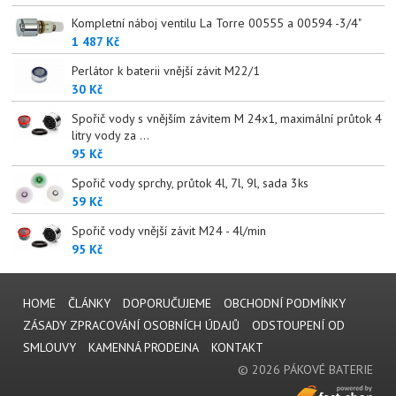
Kompletní náboj ventilu La Torre 00555 a 00594 -3/4"
1 487 Kč
Perlátor k baterii vnější závit M22/1
30 Kč
Spořič vody s vnějším závitem M 24x1, maximální průtok 4
litry vody za ...
95 Kč
Spořič vody sprchy, průtok 4l, 7l, 9l, sada 3ks
59 Kč
Spořič vody vnější závit M24 - 4l/min
95 Kč
HOME
ČLÁNKY
DOPORUČUJEME
OBCHODNÍ PODMÍNKY
ZÁSADY ZPRACOVÁNÍ OSOBNÍCH ÚDAJŮ
ODSTOUPENÍ OD
SMLOUVY
KAMENNÁ PRODEJNA
KONTAKT
© 2026 PÁKOVÉ BATERIE