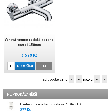
Vanová termostatická baterie,
rozteč 150mm
3 590 Kč
DO KOŠÍKU
DETAIL
řadit podle
ceny
názvu
NEJPRODÁVANĚJŠÍ
Danfoss hlavice termostatická REDIA RTD
399 Kč