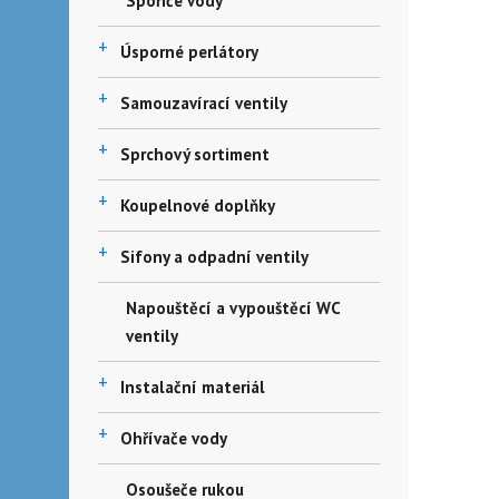
Spořiče vody
+
Úsporné perlátory
+
Samouzavírací ventily
+
Sprchový sortiment
+
Koupelnové doplňky
+
Sifony a odpadní ventily
Napouštěcí a vypouštěcí WC
ventily
+
Instalační materiál
+
Ohřívače vody
Osoušeče rukou