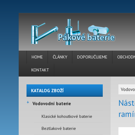
HOME
ČLÁNKY
DOPORUČUJEME
OBCHODN
KONTAKT
Vodovo
KATALOG ZBOŽÍ
Nást
+
Vodovodní baterie
ramí
Klasické kohoutkové baterie
Beztlakové baterie