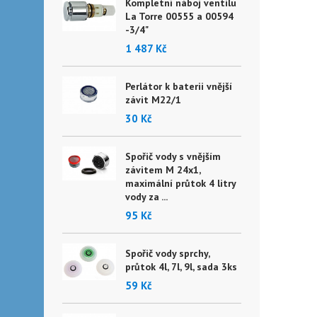
Kompletní náboj ventilu
La Torre 00555 a 00594
-3/4"
1 487 Kč
Perlátor k baterii vnější
závit M22/1
30 Kč
Spořič vody s vnějším
závitem M 24x1,
maximální průtok 4 litry
vody za ...
95 Kč
Spořič vody sprchy,
průtok 4l, 7l, 9l, sada 3ks
59 Kč