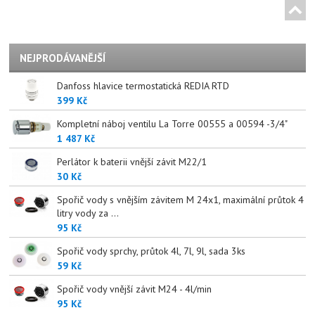
NEJPRODÁVANĚJŠÍ
Danfoss hlavice termostatická REDIA RTD
399 Kč
Kompletní náboj ventilu La Torre 00555 a 00594 -3/4"
1 487 Kč
Perlátor k baterii vnější závit M22/1
30 Kč
Spořič vody s vnějším závitem M 24x1, maximální průtok 4
litry vody za ...
95 Kč
Spořič vody sprchy, průtok 4l, 7l, 9l, sada 3ks
59 Kč
Spořič vody vnější závit M24 - 4l/min
95 Kč