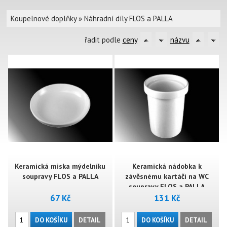
Koupelnové doplňky
»
Náhradní díly FLOS a PALLA
řadit podle
ceny
názvu
Keramická miska mýdelníku
Keramická nádobka k
soupravy FLOS a PALLA
závěsnému kartáči na WC
soupravy FLOS a PALLA
67 Kč
131 Kč
DO KOŠÍKU
DETAIL
DO KOŠÍKU
DETAIL