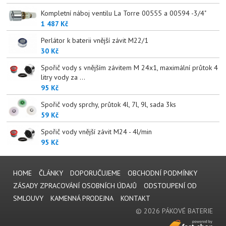
Kompletní náboj ventilu La Torre 00555 a 00594 -3/4"
1 487 Kč
Perlátor k baterii vnější závit M22/1
30 Kč
Spořič vody s vnějším závitem M 24x1, maximální průtok 4
litry vody za ...
95 Kč
Spořič vody sprchy, průtok 4l, 7l, 9l, sada 3ks
59 Kč
Spořič vody vnější závit M24 - 4l/min
95 Kč
HOME
ČLÁNKY
DOPORUČUJEME
OBCHODNÍ PODMÍNKY
ZÁSADY ZPRACOVÁNÍ OSOBNÍCH ÚDAJŮ
ODSTOUPENÍ OD
SMLOUVY
KAMENNÁ PRODEJNA
KONTAKT
© 2026 PÁKOVÉ BATERIE