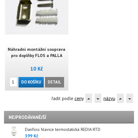
Náhradní montážní souprava
pro doplňky FLOS a PALLA
10 Kč
DO KOŠÍKU
DETAIL
řadit podle
ceny
názvu
NEJPRODÁVANĚJŠÍ
Danfoss hlavice termostatická REDIA RTD
399 Kč