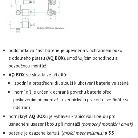
podomítková část baterie je upevněna v ochranném boxu
z odolného plastu (
AQ BOX
), umožňujícím pohodlnou a
bezpečnou montáž
AQ BOX
se skládá ze tří dílů:
spodní a prostřední díl slouží k ukotvení baterie ve stěně
horní díl je určen k ochraně povrchu baterie před
poškozením při montáži a zednických pracech - ve finále se
odstraní
horní kryt
AQ BOX
u je vybaven krabicovou libelou pro
usnadnění usazení boxu při montáži
(pomocný montážní prvek)
baterie je osazena kartuší (
mísící mechanismus)
ø 35