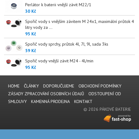
Perlátor k baterii vnější závit M22/1
30 Kč
Spořič vody s vnějším závitem M 24x1, maximální průtok 4
litry vody za ...
95 Kč
Spořič vody sprchy, průtok 4l, 7l, 9l, sada 3ks
59 Kč
Spořič vody vnější závit M24 - 4l/min
95 Kč
HOME
ČLÁNKY
DOPORUČUJEME
OBCHODNÍ PODMÍNKY
ZÁSADY ZPRACOVÁNÍ OSOBNÍCH ÚDAJŮ
ODSTOUPENÍ OD
SMLOUVY
KAMENNÁ PRODEJNA
KONTAKT
© 2026 PÁKOVÉ BATERIE