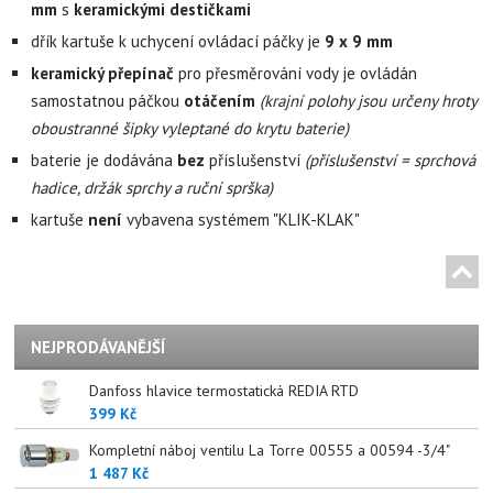
mm
s
keramickými destičkami
dřík kartuše k uchycení ovládací páčky je
9 x 9 mm
keramický přepínač
pro přesměrování vody je ovládán
samostatnou páčkou
otáčením
(krajní polohy jsou určeny hroty
oboustranné šipky vyleptané do krytu baterie)
baterie je dodávána
bez
příslušenství
(příslušenství = sprchová
hadice, držák sprchy a ruční sprška)
kartuše
není
vybavena systémem "KLIK-KLAK"
NEJPRODÁVANĚJŠÍ
Danfoss hlavice termostatická REDIA RTD
399 Kč
Kompletní náboj ventilu La Torre 00555 a 00594 -3/4"
1 487 Kč