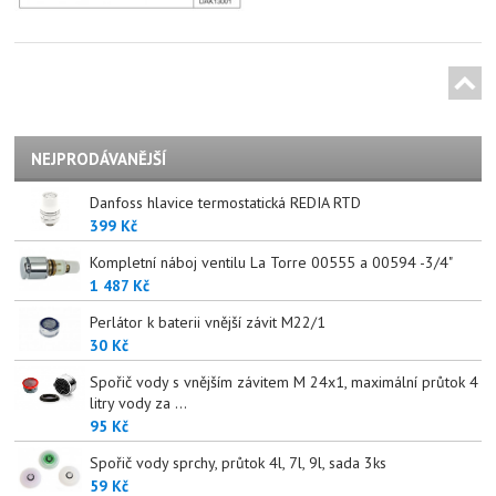
NEJPRODÁVANĚJŠÍ
Danfoss hlavice termostatická REDIA RTD
399 Kč
Kompletní náboj ventilu La Torre 00555 a 00594 -3/4"
1 487 Kč
Perlátor k baterii vnější závit M22/1
30 Kč
Spořič vody s vnějším závitem M 24x1, maximální průtok 4
litry vody za ...
95 Kč
Spořič vody sprchy, průtok 4l, 7l, 9l, sada 3ks
59 Kč