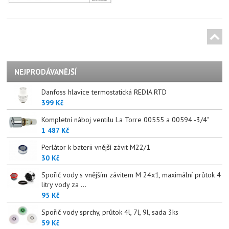
NEJPRODÁVANĚJŠÍ
Danfoss hlavice termostatická REDIA RTD
399 Kč
Kompletní náboj ventilu La Torre 00555 a 00594 -3/4"
1 487 Kč
Perlátor k baterii vnější závit M22/1
30 Kč
Spořič vody s vnějším závitem M 24x1, maximální průtok 4
litry vody za ...
95 Kč
Spořič vody sprchy, průtok 4l, 7l, 9l, sada 3ks
59 Kč