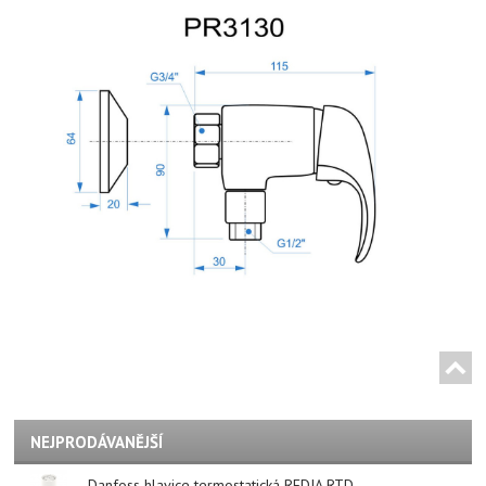
NEJPRODÁVANĚJŠÍ
Danfoss hlavice termostatická REDIA RTD