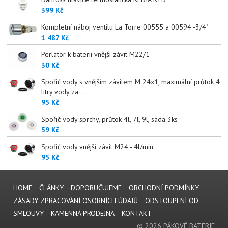
399 Kč
Kompletní náboj ventilu La Torre 00555 a 00594 -3/4"
1 487 Kč
Perlátor k baterii vnější závit M22/1
30 Kč
Spořič vody s vnějším závitem M 24x1, maximální průtok 4
litry vody za ...
95 Kč
Spořič vody sprchy, průtok 4l, 7l, 9l, sada 3ks
59 Kč
Spořič vody vnější závit M24 - 4l/min
95 Kč
HOME
ČLÁNKY
DOPORUČUJEME
OBCHODNÍ PODMÍNKY
ZÁSADY ZPRACOVÁNÍ OSOBNÍCH ÚDAJŮ
ODSTOUPENÍ OD
SMLOUVY
KAMENNÁ PRODEJNA
KONTAKT
© 2026 PÁKOVÉ BATERIE