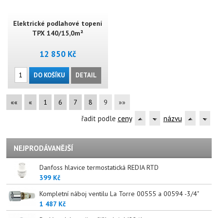
Elektrické podlahové topení
TPX 140/15,0m²
12 850 Kč
DO KOŠÍKU
DETAIL
««
«
1
6
7
8
9
»»
řadit podle
ceny
názvu
NEJPRODÁVANĚJŠÍ
Danfoss hlavice termostatická REDIA RTD
399 Kč
Kompletní náboj ventilu La Torre 00555 a 00594 -3/4"
1 487 Kč