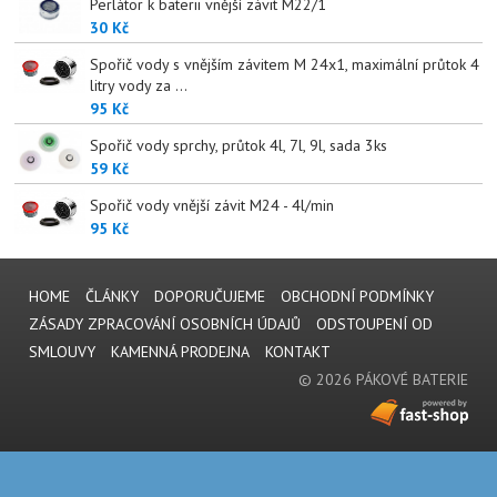
Perlátor k baterii vnější závit M22/1
30 Kč
Spořič vody s vnějším závitem M 24x1, maximální průtok 4
litry vody za ...
95 Kč
Spořič vody sprchy, průtok 4l, 7l, 9l, sada 3ks
59 Kč
Spořič vody vnější závit M24 - 4l/min
95 Kč
HOME
ČLÁNKY
DOPORUČUJEME
OBCHODNÍ PODMÍNKY
ZÁSADY ZPRACOVÁNÍ OSOBNÍCH ÚDAJŮ
ODSTOUPENÍ OD
SMLOUVY
KAMENNÁ PRODEJNA
KONTAKT
© 2026 PÁKOVÉ BATERIE