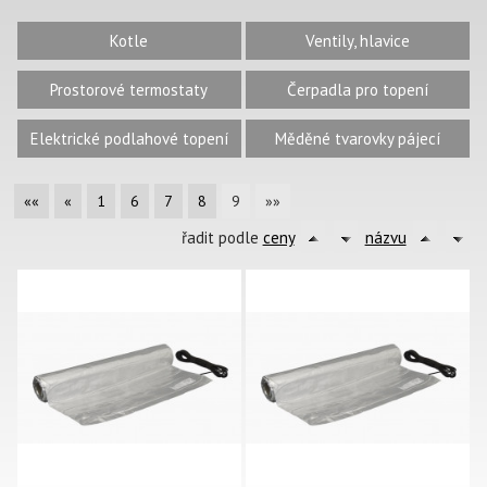
Kotle
Ventily, hlavice
Prostorové termostaty
Čerpadla pro topení
Elektrické podlahové topení
Měděné tvarovky pájecí
««
«
1
6
7
8
9
»»
řadit podle
ceny
názvu