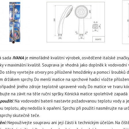
á sada
IVANA
je mimořádně kvalitní výrobek, osvědčené italské značky
y v maximální kvalitě. Souprava je vhodná jako doplněk k vodovodní 
Do stěny vyvrtejte otvory pro přiložené hmoždinky a pomocí šroubků 
m držákem sprchy. Do menší matice na sprchové hadici vložte přilože
 případně jiného zdroje teplotně upravené vody. Do matice ve tvaru k
bujte na závit na těle ruční spršky. Kónická matice spolehlivě zapadá
použití
:
Na vodovodní baterii nastavte požadovanou teplotu vody a jej
u teplotu, aby nedošlo k opaření. Sprchu při použití nasměrujte na urč
sprchy skutečně teče.
ění:
Nepoužívejte soupravu ani její části k technickým účelům. Na čiště