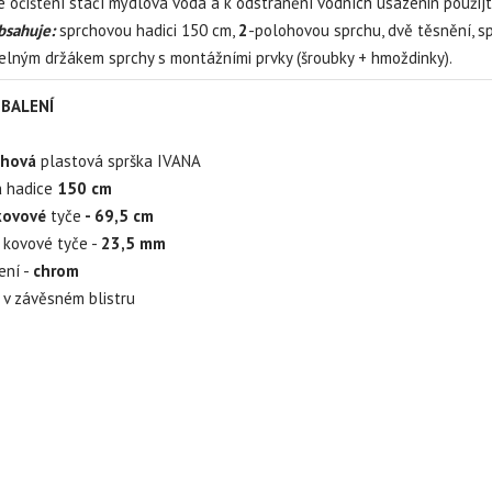
 očištění stačí mýdlová voda a k odstranění vodních usazenin použijt
bsahuje:
sprchovou hadici 150 cm,
2
-polohovou sprchu, dvě těsnění, 
elným držákem sprchy s montážními prvky (šroubky + hmoždinky).
BALENÍ
ohová
plastová sprška IVANA
á
hadice
150 cm
kovové
tyče
- 69,5 cm
 kovové tyče -
23,5 mm
ení -
chrom
 v závěsném blistru