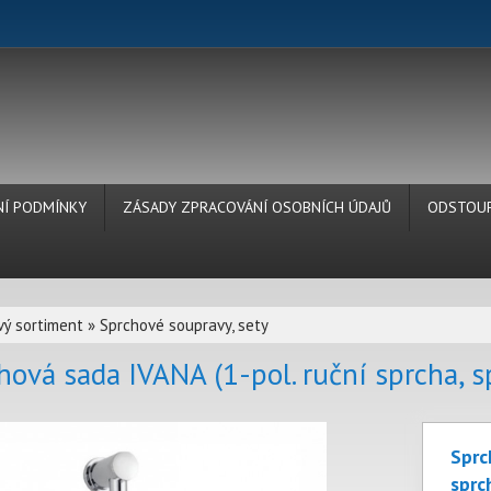
Í PODMÍNKY
ZÁSADY ZPRACOVÁNÍ OSOBNÍCH ÚDAJŮ
ODSTOUP
vý sortiment
»
Sprchové soupravy, sety
hová sada IVANA (1-pol. ruční sprcha, s
Sprc
sprc