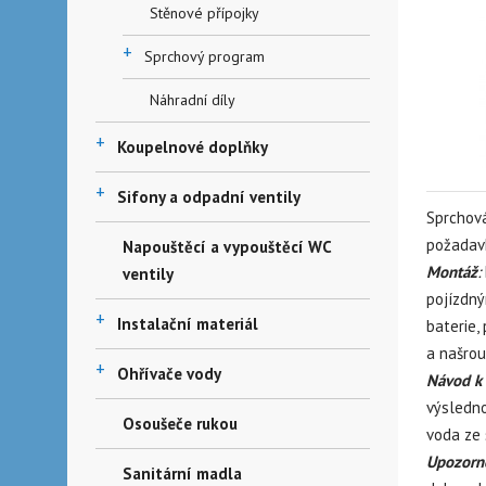
Stěnové přípojky
+
Sprchový program
Náhradní díly
+
Koupelnové doplňky
+
Sifony a odpadní ventily
Sprchov
požadavk
Napouštěcí a vypouštěcí WC
Montáž
:
ventily
pojízdný
+
Instalační materiál
baterie,
a našrou
+
Ohřívače vody
Návod k 
výsledno
Osoušeče rukou
voda ze 
Upozorn
Sanitární madla