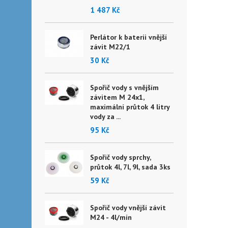
1 487 Kč
Perlátor k baterii vnější
závit M22/1
30 Kč
Spořič vody s vnějším
závitem M 24x1,
maximální průtok 4 litry
vody za ...
95 Kč
Spořič vody sprchy,
průtok 4l, 7l, 9l, sada 3ks
59 Kč
Spořič vody vnější závit
M24 - 4l/min