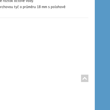
e roztok octové vody.
sprchovou tyč o průměru 18 mm s polohově