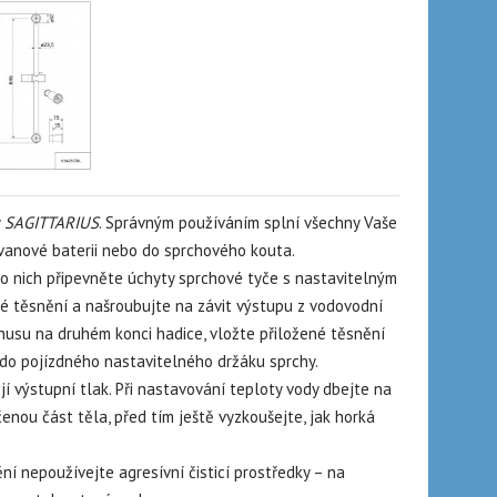
SAGITTARIUS
. Správným používáním splní všechny Vaše
vanové baterii nebo do sprchového kouta.
do nich připevněte úchyty sprchové tyče s nastavitelným
né těsnění a našroubujte na závit výstupu z vodovodní
ónusu na druhém konci hadice, vložte přiložené těsnění
 do pojízdného nastavitelného držáku sprchy.
í výstupní tlak. Při nastavování teploty vody dbejte na
enou část těla, před tím ještě vyzkoušejte, jak horká
ní nepoužívejte agresívní čisticí prostředky – na