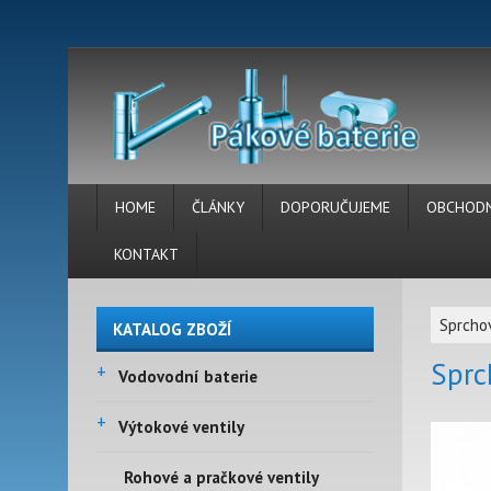
HOME
ČLÁNKY
DOPORUČUJEME
OBCHODN
KONTAKT
Sprcho
KATALOG ZBOŽÍ
Sprc
+
Vodovodní baterie
+
Výtokové ventily
Rohové a pračkové ventily