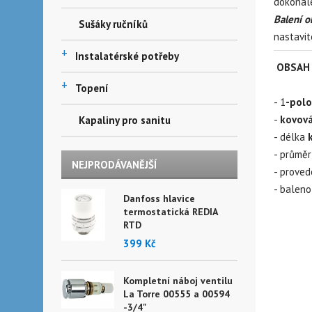
dokonalé
Balení o
Sušáky ručníků
nastavit
+
Instalatérské potřeby
OBSAH 
+
Topení
- 1
-pol
-
kovov
Kapaliny pro sanitu
- délka
- průměr
NEJPRODÁVANĚJŠÍ
- proved
- baleno
Danfoss hlavice
termostatická REDIA
RTD
399 Kč
Kompletní náboj ventilu
La Torre 00555 a 00594
-3/4"