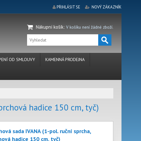
PŘIHLÁSIT SE
NOVÝ ZÁKAZNÍK
Nákupní košík
:
V košíku není žádné zboží.
ENÍ OD SMLOUVY
KAMENNÁ PRODEJNA
prchová hadice 150 cm, tyč)
hová sada IVANA (1-pol. ruční sprcha,
hová hadice 150 cm, tyč)