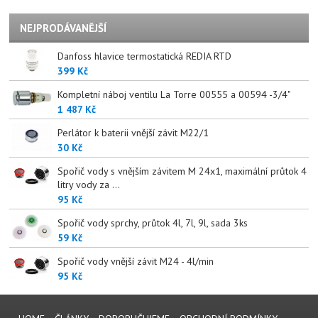
NEJPRODÁVANĚJŠÍ
Danfoss hlavice termostatická REDIA RTD
399 Kč
Kompletní náboj ventilu La Torre 00555 a 00594 -3/4"
1 487 Kč
Perlátor k baterii vnější závit M22/1
30 Kč
Spořič vody s vnějším závitem M 24x1, maximální průtok 4
litry vody za ...
95 Kč
Spořič vody sprchy, průtok 4l, 7l, 9l, sada 3ks
59 Kč
Spořič vody vnější závit M24 - 4l/min
95 Kč