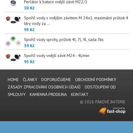
Perlátor k baterii vnější závit M22/1
30 Kč
Spořič vody s vnějším závitem M 24x1, maximální průtok 4
litry vody za ...
95 Kč
Spořič vody sprchy, průtok 4l, 7l, 9l, sada 3ks
59 Kč
Spořič vody vnější závit M24 - 4l/min
95 Kč
HOME
ČLÁNKY
DOPORUČUJEME
OBCHODNÍ PODMÍNKY
ZÁSADY ZPRACOVÁNÍ OSOBNÍCH ÚDAJŮ
ODSTOUPENÍ OD
SMLOUVY
KAMENNÁ PRODEJNA
KONTAKT
© 2026 PÁKOVÉ BATERIE