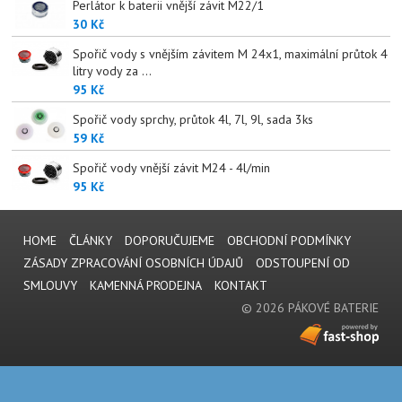
Perlátor k baterii vnější závit M22/1
30 Kč
Spořič vody s vnějším závitem M 24x1, maximální průtok 4
litry vody za ...
95 Kč
Spořič vody sprchy, průtok 4l, 7l, 9l, sada 3ks
59 Kč
Spořič vody vnější závit M24 - 4l/min
95 Kč
HOME
ČLÁNKY
DOPORUČUJEME
OBCHODNÍ PODMÍNKY
ZÁSADY ZPRACOVÁNÍ OSOBNÍCH ÚDAJŮ
ODSTOUPENÍ OD
SMLOUVY
KAMENNÁ PRODEJNA
KONTAKT
© 2026 PÁKOVÉ BATERIE