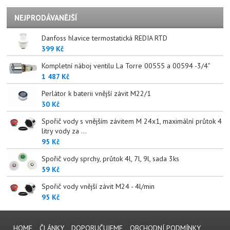
NEJPRODÁVANĚJŠÍ
Danfoss hlavice termostatická REDIA RTD
399 Kč
Kompletní náboj ventilu La Torre 00555 a 00594 -3/4"
1 487 Kč
Perlátor k baterii vnější závit M22/1
30 Kč
Spořič vody s vnějším závitem M 24x1, maximální průtok 4
litry vody za ...
95 Kč
Spořič vody sprchy, průtok 4l, 7l, 9l, sada 3ks
59 Kč
Spořič vody vnější závit M24 - 4l/min
95 Kč
HOME
ČLÁNKY
DOPORUČUJEME
OBCHODNÍ PODMÍNKY