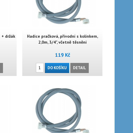
 + držák
Hadice pračková, přívodní s kolínkem,
2,0m, 3/4", včetně těsnění
119 Kč
L
DO KOŠÍKU
DETAIL