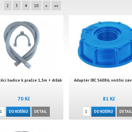
2
3
4
10
»
»»
ěcí hadice k pračce 1,5m + držák
Adaptér IBC S60X6, vnitřní záv
70 Kč
81 Kč
DO KOŠÍKU
DETAIL
DO KOŠÍKU
DETAI