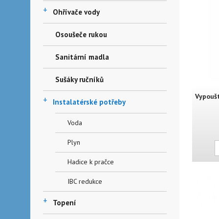
+
Ohřívače vody
Osoušeče rukou
Sanitární madla
Sušáky ručníků
Vypoušt
+
Instalatérské potřeby
Voda
Plyn
Hadice k pračce
IBC redukce
+
Topení