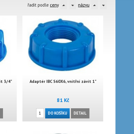
řadit podle
ceny
názvu
it 3/4"
Adaptér IBC S60X6, vnitřní závit 1"
81 Kč
L
DO KOŠÍKU
DETAIL