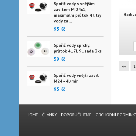
Spořič vody s vnějším
závitem M 24x1,
Hadice
maximální průtok 4 litry
vody za ...
95 Kč
Spořič vody sprchy,
průtok 4l, 7l, 9l, sada 3ks
59 Kč
««
1
Spořič vody vnější závit
M24 - 4l/min
95 Kč
HOME
ČLÁNKY
DOPORUČUJEME
OBCHODNÍ PODMÍNK