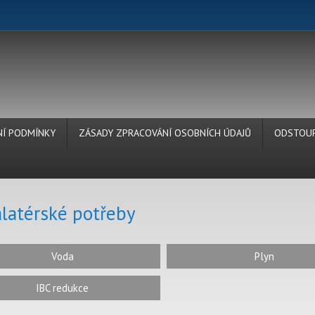
Í PODMÍNKY
ZÁSADY ZPRACOVÁNÍ OSOBNÍCH ÚDAJŮ
ODSTOUP
alatérské potřeby
Voda
Plyn
IBC redukce