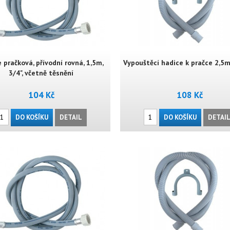
 pračková, přívodní rovná, 1,5m,
Vypouštěcí hadice k pračce 2,5m
3/4", včetně těsnění
104 Kč
108 Kč
DO KOŠÍKU
DETAIL
DO KOŠÍKU
DETAI