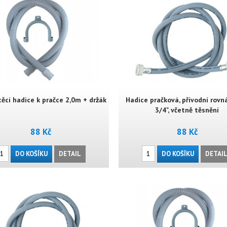
ěcí hadice k pračce 2,0m + držák
Hadice pračková, přívodní rovná
3/4", včetně těsnění
88 Kč
88 Kč
DO KOŠÍKU
DETAIL
DO KOŠÍKU
DETAI