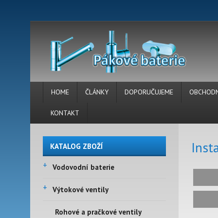
HOME
ČLÁNKY
DOPORUČUJEME
OBCHODN
KONTAKT
Inst
KATALOG ZBOŽÍ
+
Vodovodní baterie
+
Výtokové ventily
Rohové a pračkové ventily