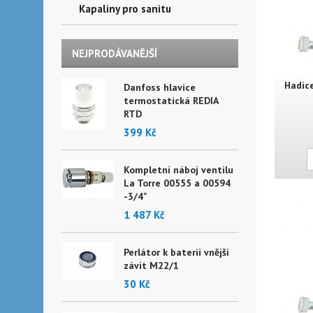
Kapaliny pro sanitu
NEJPRODÁVANĚJŠÍ
Hadice
Danfoss hlavice
termostatická REDIA
RTD
399 Kč
Kompletní náboj ventilu
La Torre 00555 a 00594
-3/4"
1 487 Kč
Perlátor k baterii vnější
závit M22/1
30 Kč