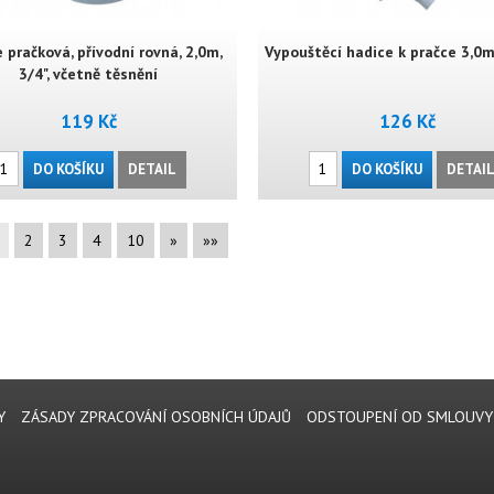
 pračková, přívodní rovná, 2,0m,
Vypouštěcí hadice k pračce 3,0m
3/4", včetně těsnění
119 Kč
126 Kč
DO KOŠÍKU
DETAIL
DO KOŠÍKU
DETAI
2
3
4
10
»
»»
Y
ZÁSADY ZPRACOVÁNÍ OSOBNÍCH ÚDAJŮ
ODSTOUPENÍ OD SMLOUVY