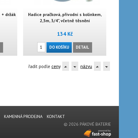
 + držák
Hadice pračková, přívodní s kolínkem,
2,5m, 3/4", včetně těsnění
134 Kč
L
DO KOŠÍKU
DETAIL
řadit podle
ceny
názvu
KAMENNÁ PRODEJNA
KONTAKT
© 2026 PÁKOVÉ BATERIE