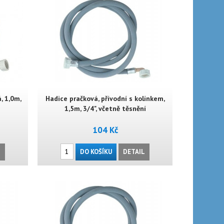
, 1,0m,
Hadice pračková, přívodní s kolínkem,
1,5m, 3/4", včetně těsnění
104 Kč
L
DO KOŠÍKU
DETAIL