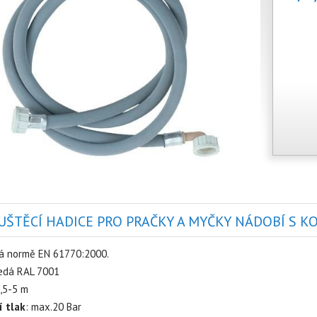
ŠTĚCÍ HADICE PRO PRAČKY A MYČKY NÁDOBÍ S K
á normě EN 61770:2000.
šedá RAL 7001
1,5-5 m
í tlak
: max.20 Bar