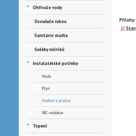
+
Ohřívače vody
Přílohy:
Osoušeče rukou
Stav
Sanitární madla
Sušáky ručníků
+
Instalatérské potřeby
Voda
Plyn
Hadice k pračce
IBC redukce
+
Topení