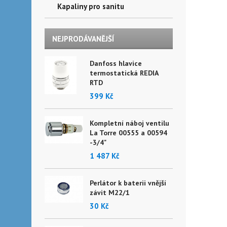
Kapaliny pro sanitu
NEJPRODÁVANĚJŠÍ
Danfoss hlavice
termostatická REDIA
RTD
399 Kč
Kompletní náboj ventilu
La Torre 00555 a 00594
-3/4"
1 487 Kč
Perlátor k baterii vnější
závit M22/1
30 Kč