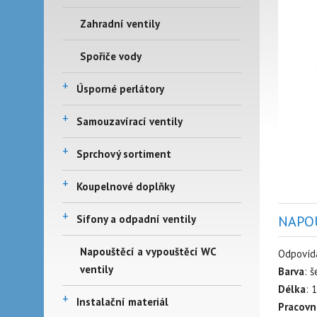
Zahradní ventily
Spořiče vody
+
Úsporné perlátory
+
Samouzavírací ventily
+
Sprchový sortiment
+
Koupelnové doplňky
+
Sifony a odpadní ventily
NAPOU
Napouštěcí a vypouštěcí WC
Odpovíd
ventily
Barva
: 
Délka
: 
+
Instalační materiál
Pracovn