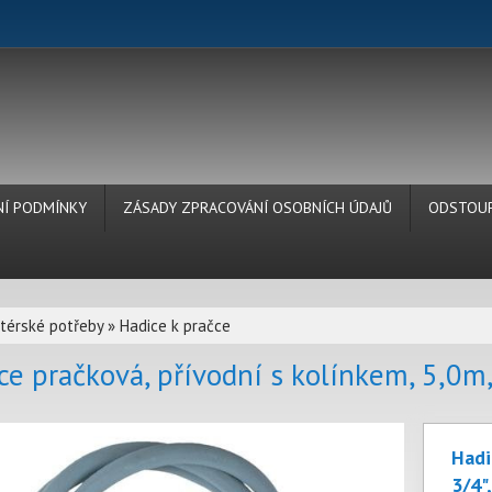
Í PODMÍNKY
ZÁSADY ZPRACOVÁNÍ OSOBNÍCH ÚDAJŮ
ODSTOUP
térské potřeby
»
Hadice k pračce
ce pračková, přívodní s kolínkem, 5,0m,
Hadi
3/4"