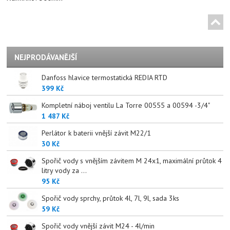
NEJPRODÁVANĚJŠÍ
Danfoss hlavice termostatická REDIA RTD
399 Kč
Kompletní náboj ventilu La Torre 00555 a 00594 -3/4"
1 487 Kč
Perlátor k baterii vnější závit M22/1
30 Kč
Spořič vody s vnějším závitem M 24x1, maximální průtok 4
litry vody za ...
95 Kč
Spořič vody sprchy, průtok 4l, 7l, 9l, sada 3ks
59 Kč
Spořič vody vnější závit M24 - 4l/min