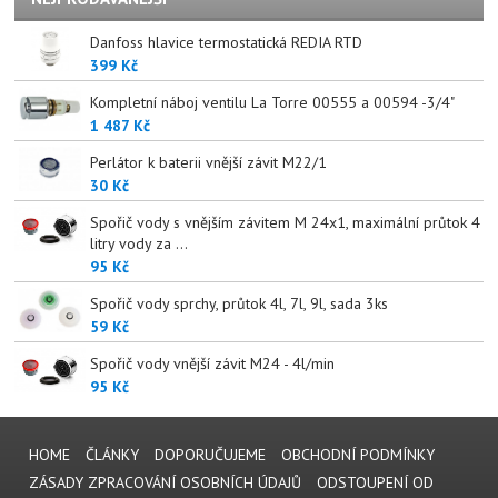
Danfoss hlavice termostatická REDIA RTD
399 Kč
Kompletní náboj ventilu La Torre 00555 a 00594 -3/4"
1 487 Kč
Perlátor k baterii vnější závit M22/1
30 Kč
Spořič vody s vnějším závitem M 24x1, maximální průtok 4
litry vody za ...
95 Kč
Spořič vody sprchy, průtok 4l, 7l, 9l, sada 3ks
59 Kč
Spořič vody vnější závit M24 - 4l/min
95 Kč
HOME
ČLÁNKY
DOPORUČUJEME
OBCHODNÍ PODMÍNKY
ZÁSADY ZPRACOVÁNÍ OSOBNÍCH ÚDAJŮ
ODSTOUPENÍ OD