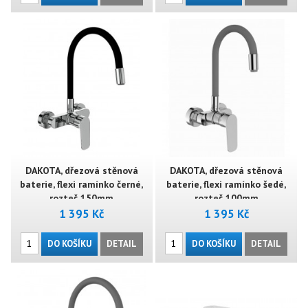
DAKOTA, dřezová stěnová
DAKOTA, dřezová stěnová
baterie, flexi ramínko černé,
baterie, flexi ramínko šedé,
rozteč 150mm
rozteč 100mm
1 395 Kč
1 395 Kč
DO KOŠÍKU
DETAIL
DO KOŠÍKU
DETAIL