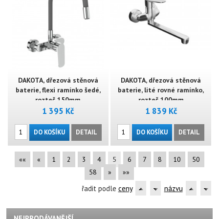
DAKOTA, dřezová stěnová
DAKOTA, dřezová stěnová
baterie, flexi ramínko šedé,
baterie, lité rovné ramínko,
rozteč 150mm
rozteč 100mm
1 395 Kč
1 839 Kč
DO KOŠÍKU
DETAIL
DO KOŠÍKU
DETAIL
««
«
1
2
3
4
5
6
7
8
10
50
58
»
»»
řadit podle
ceny
názvu
NEJPRODÁVANĚJŠÍ