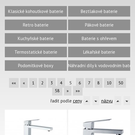
Klasické kohoutkové baterie
Beztlakové baterie
Retro baterie
Pákové baterie
Kuchyňské baterie
Baterie s ohřevem
Termostatické baterie
Lékařské baterie
Podomítkové boxy
Náhradní díly k vodovodním bateri
««
«
1
2
3
4
5
6
7
8
10
50
58
»
»»
řadit podle
ceny
názvu