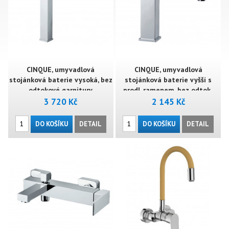
CINQUE, umyvadlová
CINQUE, umyvadlová
stojánková baterie vysoká, bez
stojánková baterie vyšší s
odtokové garnitury
prodl. ramenem, bez odtok..
3 720 Kč
2 145 Kč
DO KOŠÍKU
DETAIL
DO KOŠÍKU
DETAIL