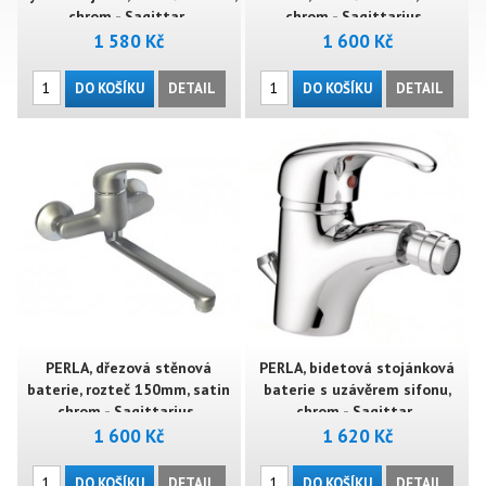
chrom - Sagittar..
chrom - Sagittarius..
1 580 Kč
1 600 Kč
DO KOŠÍKU
DETAIL
DO KOŠÍKU
DETAIL
PERLA, dřezová stěnová
PERLA, bidetová stojánková
baterie, rozteč 150mm, satin
baterie s uzávěrem sifonu,
chrom - Sagittarius..
chrom - Sagittar..
1 600 Kč
1 620 Kč
DO KOŠÍKU
DETAIL
DO KOŠÍKU
DETAIL