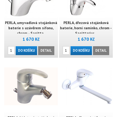
PERLA, umyvadlová stojánková
PERLA, dřezová stojánková
baterie s uzávěrem sifonu,
baterie, horní ramínko, chrom -
chrom - Sagitta..
Sagittarius ..
1 670 Kč
1 670 Kč
DO KOŠÍKU
DETAIL
DO KOŠÍKU
DETAIL