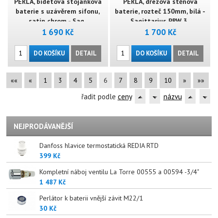
PERLA, bidetová stojánková
PERLA, dřezová stěnová
baterie s uzávěrem sifonu,
baterie, rozteč 150mm, bílá -
satin chrom - Sag..
Sagittarius PRW 3..
1 690 Kč
1 700 Kč
DO KOŠÍKU
DETAIL
DO KOŠÍKU
DETAIL
««
«
1
3
4
5
6
7
8
9
10
»
»»
řadit podle
ceny
názvu
NEJPRODÁVANĚJŠÍ
Danfoss hlavice termostatická REDIA RTD
399 Kč
Kompletní náboj ventilu La Torre 00555 a 00594 -3/4"
1 487 Kč
Perlátor k baterii vnější závit M22/1
30 Kč