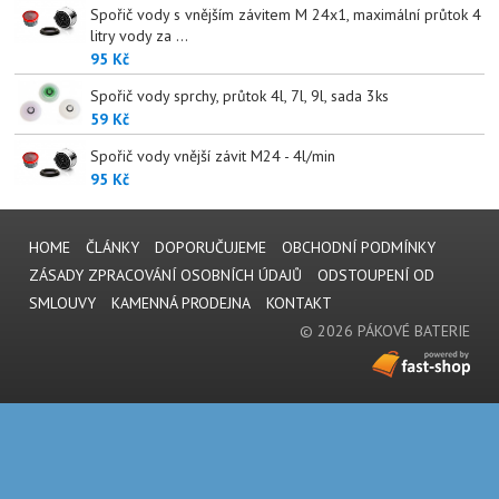
Spořič vody s vnějším závitem M 24x1, maximální průtok 4
litry vody za ...
95 Kč
Spořič vody sprchy, průtok 4l, 7l, 9l, sada 3ks
59 Kč
Spořič vody vnější závit M24 - 4l/min
95 Kč
HOME
ČLÁNKY
DOPORUČUJEME
OBCHODNÍ PODMÍNKY
ZÁSADY ZPRACOVÁNÍ OSOBNÍCH ÚDAJŮ
ODSTOUPENÍ OD
SMLOUVY
KAMENNÁ PRODEJNA
KONTAKT
© 2026 PÁKOVÉ BATERIE