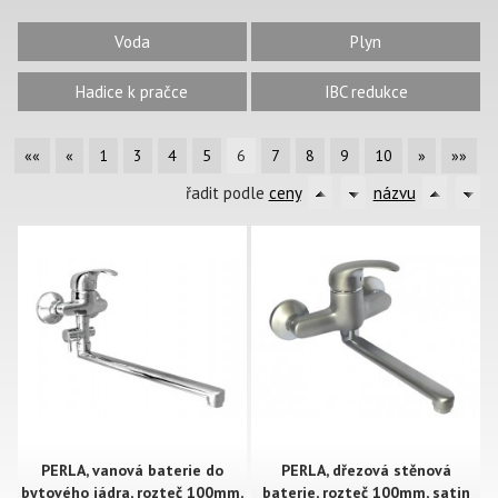
Voda
Plyn
Hadice k pračce
IBC redukce
««
«
1
3
4
5
6
7
8
9
10
»
»»
řadit podle
ceny
názvu
PERLA, vanová baterie do
PERLA, dřezová stěnová
bytového jádra, rozteč 100mm,
baterie, rozteč 100mm, satin