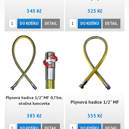
345 Kč
325 Kč
DO KOŠÍKU
DETAIL
DO KOŠÍKU
DETAIL
Plynová hadice 1/2" MF 0,75m,
Plynová hadice 1/2" MF
otočná koncovka
383 Kč
335 Kč
1,0m (ŠM)
DO KOŠÍKU
DETAIL
DO KOŠÍKU
DETAIL