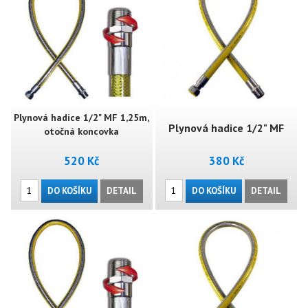
Plynová hadice 1/2" MF 1,25m,
Plynová hadice 1/2" MF
otočná koncovka
520 Kč
380 Kč
1,5m (ŠM)
DO KOŠÍKU
DETAIL
DO KOŠÍKU
DETAIL