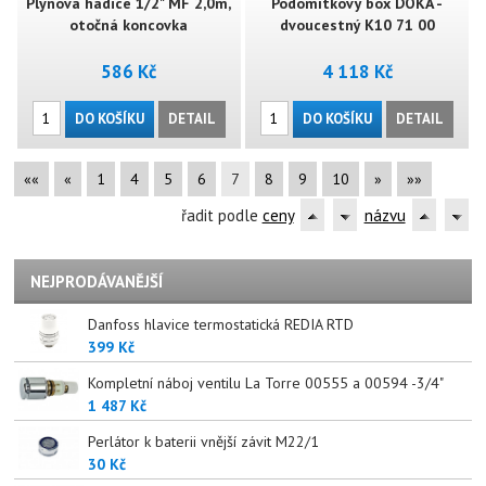
Plynová hadice 1/2" MF 2,0m,
Podomítkový box DOKA -
otočná koncovka
dvoucestný K10 71 00
586 Kč
4 118 Kč
DO KOŠÍKU
DETAIL
DO KOŠÍKU
DETAIL
««
«
1
4
5
6
7
8
9
10
»
»»
řadit podle
ceny
názvu
NEJPRODÁVANĚJŠÍ
Danfoss hlavice termostatická REDIA RTD
399 Kč
Kompletní náboj ventilu La Torre 00555 a 00594 -3/4"
1 487 Kč
Perlátor k baterii vnější závit M22/1
30 Kč