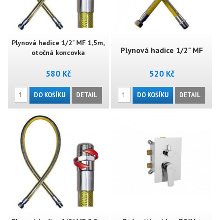
Plynová hadice 1/2" MF 1,5m,
Plynová hadice 1/2" MF
otočná koncovka
580 Kč
520 Kč
2,0m (ŠM)
DO KOŠÍKU
DETAIL
DO KOŠÍKU
DETAIL