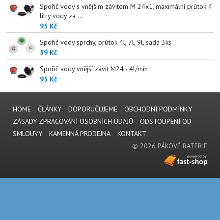
Spořič vody s vnějším závitem M 24x1, maximální průtok 4
litry vody za ...
95 Kč
Spořič vody sprchy, průtok 4l, 7l, 9l, sada 3ks
59 Kč
Spořič vody vnější závit M24 - 4l/min
95 Kč
HOME
ČLÁNKY
DOPORUČUJEME
OBCHODNÍ PODMÍNKY
ZÁSADY ZPRACOVÁNÍ OSOBNÍCH ÚDAJŮ
ODSTOUPENÍ OD
SMLOUVY
KAMENNÁ PRODEJNA
KONTAKT
© 2026 PÁKOVÉ BATERIE