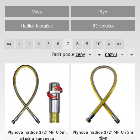
Voda
Plyn
Hadice k pračce
IBC redukce
««
«
1
4
5
6
7
8
9
10
»
»»
řadit podle
ceny
názvu
Plynová hadice 1/2" MF 0,5m,
Plynová hadice 1/2" MF 0,75m
otočná koncovka
(ŠM)