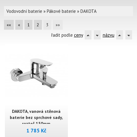
Vodovodní baterie
»
Pákové baterie
»
DAKOTA
««
«
1
2
3
»»
řadit podle
ceny
názvu
DAKOTA, vanová stěnová
baterie bez sprchové sady,
rozteč 150mm
1 785 Kč