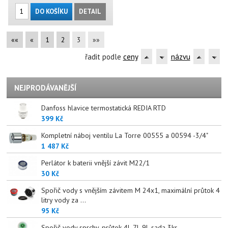
DO KOŠÍKU
DETAIL
««
«
1
2
3
»»
řadit podle
ceny
názvu
NEJPRODÁVANĚJŠÍ
Danfoss hlavice termostatická REDIA RTD
399 Kč
Kompletní náboj ventilu La Torre 00555 a 00594 -3/4"
1 487 Kč
Perlátor k baterii vnější závit M22/1
30 Kč
Spořič vody s vnějším závitem M 24x1, maximální průtok 4
litry vody za ...
95 Kč
Spořič vody sprchy, průtok 4l, 7l, 9l, sada 3ks