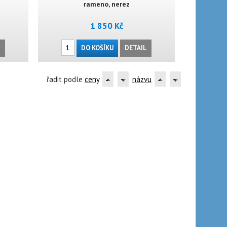
rameno, nerez
1 850 Kč
L
DO KOŠÍKU
DETAIL
řadit podle
ceny
názvu