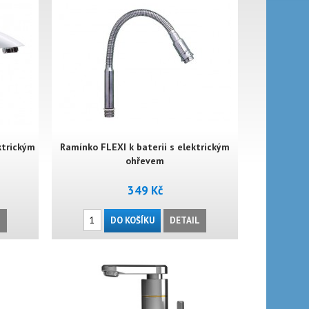
ktrickým
Ramínko FLEXI k baterii s elektrickým
ohřevem
349 Kč
L
DO KOŠÍKU
DETAIL