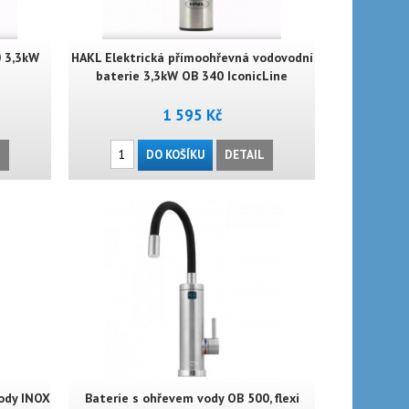
0 3,3kW
HAKL Elektrická přímoohřevná vodovodní
baterie 3,3kW OB 340 IconicLine
1 595 Kč
L
DO KOŠÍKU
DETAIL
vody INOX
Baterie s ohřevem vody OB 500, flexi