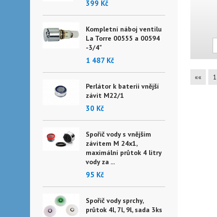
399 Kč
Kompletní náboj ventilu
La Torre 00555 a 00594
-3/4"
1 487 Kč
««
1
Perlátor k baterii vnější
závit M22/1
30 Kč
Spořič vody s vnějším
závitem M 24x1,
maximální průtok 4 litry
vody za ...
95 Kč
Spořič vody sprchy,
průtok 4l, 7l, 9l, sada 3ks