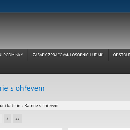
Í PODMÍNKY
ZÁSADY ZPRACOVÁNÍ OSOBNÍCH ÚDAJŮ
ODSTOUP
rie s ohřevem
dní baterie
»
Baterie s ohřevem
2
»»