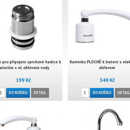
 pro připojení sprchové hadice k
Ramínko PLOCHÉ k baterii s ele
ateriím s el. ohřevem vody
ohřevem
199 Kč
349 Kč
DO KOŠÍKU
DETAIL
DO KOŠÍKU
DETAI