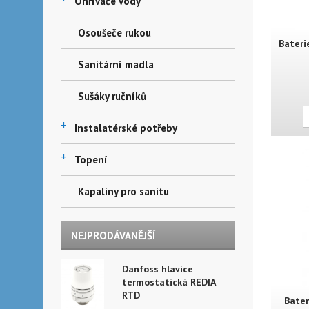
Ohřívače vody
Osoušeče rukou
Bateri
Sanitární madla
Sušáky ručníků
+
Instalatérské potřeby
+
Topení
Kapaliny pro sanitu
NEJPRODÁVANĚJŠÍ
Danfoss hlavice
termostatická REDIA
RTD
Bater