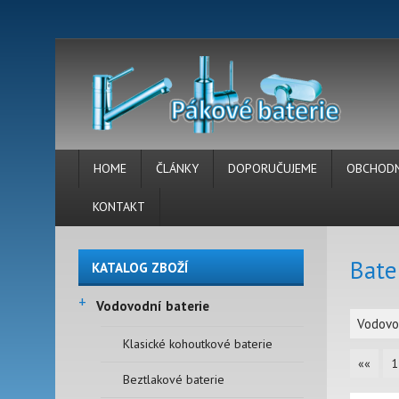
HOME
ČLÁNKY
DOPORUČUJEME
OBCHODN
KONTAKT
Bate
KATALOG ZBOŽÍ
+
Vodovodní baterie
Vodovo
Klasické kohoutkové baterie
««
1
Beztlakové baterie