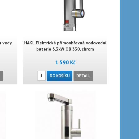
m vody
HAKL Elektrická přímoohřevná vodovodní
baterie 3,3kW OB 330, chrom
1 590 Kč
L
DO KOŠÍKU
DETAIL