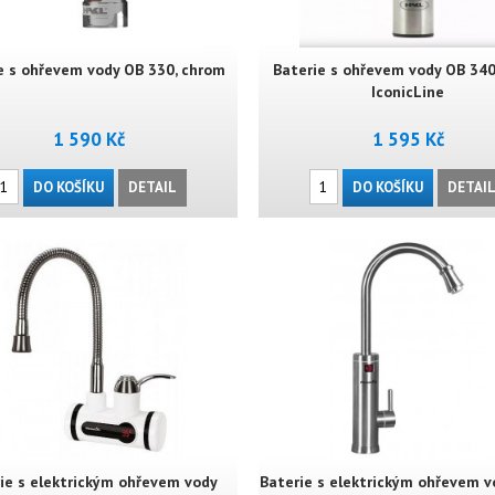
e s ohřevem vody OB 330, chrom
Baterie s ohřevem vody OB 34
IconicLine
1 590 Kč
1 595 Kč
DO KOŠÍKU
DETAIL
DO KOŠÍKU
DETAI
ie s elektrickým ohřevem vody
Baterie s elektrickým ohřevem 